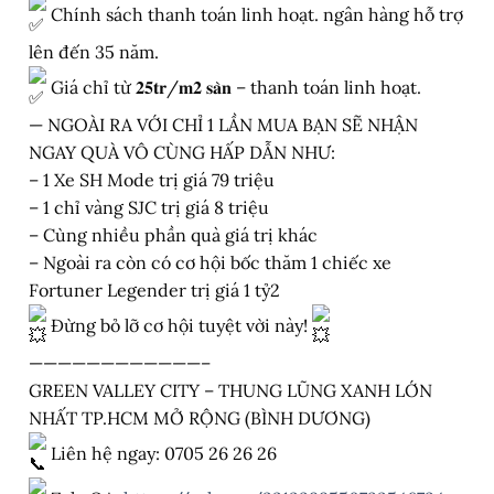
Chính sách thanh toán linh hoạt. ngân hàng hỗ trợ
lên đến 35 năm.
Giá chỉ từ 𝟐𝟓𝐭𝐫/𝐦𝟐 𝐬𝐚̀𝐧 – thanh toán linh hoạt.
— NGOÀI RA VỚI CHỈ 1 LẦN MUA BẠN SẼ NHẬN
NGAY QUÀ VÔ CÙNG HẤP DẪN NHƯ:
– 1 Xe SH Mode trị giá 79 triệu
– 1 chỉ vàng SJC trị giá 8 triệu
– Cùng nhiều phần quà giá trị khác
– Ngoài ra còn có cơ hội bốc thăm 1 chiếc xe
Fortuner Legender trị giá 1 tỷ2
Đừng bỏ lỡ cơ hội tuyệt vời này!
————————————–
GREEN VALLEY CITY – THUNG LŨNG XANH LỚN
NHẤT TP.HCM MỞ RỘNG (BÌNH DƯƠNG)
Liên hệ ngay: 0705 26 26 26