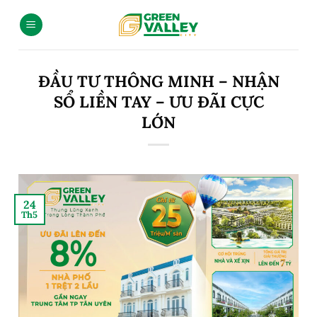
ĐẦU TƯ THÔNG MINH – NHẬN
SỔ LIỀN TAY – ƯU ĐÃI CỰC
LỚN
24
Th5