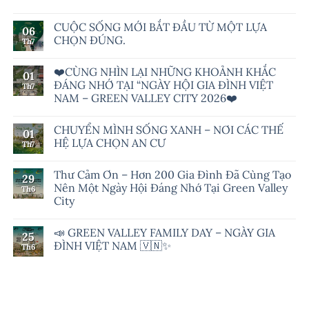
CUỘC SỐNG MỚI BẮT ĐẦU TỪ MỘT LỰA
06
CHỌN ĐÚNG.
Th7
❤️CÙNG NHÌN LẠI NHỮNG KHOẢNH KHẮC
01
ĐÁNG NHỚ TẠI “NGÀY HỘI GIA ĐÌNH VIỆT
Th7
NAM – GREEN VALLEY CITY 2026❤️
CHUYỂN MÌNH SỐNG XANH – NƠI CÁC THẾ
01
HỆ LỰA CHỌN AN CƯ
Th7
Thư Cảm Ơn – Hơn 200 Gia Đình Đã Cùng Tạo
29
Nên Một Ngày Hội Đáng Nhớ Tại Green Valley
Th6
City
📣 GREEN VALLEY FAMILY DAY – NGÀY GIA
25
ĐÌNH VIỆT NAM 🇻🇳✨
Th6