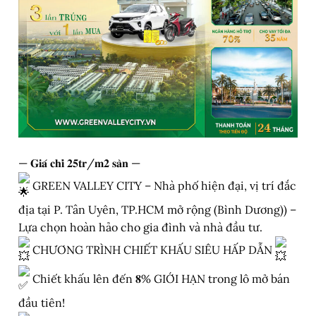
— 𝐆𝐢𝐚́ 𝐜𝐡𝐢̉ 𝟐𝟓𝐭𝐫/𝐦𝟐 𝐬𝐚̀𝐧 —
GREEN VALLEY CITY – Nhà phố hiện đại, vị trí đắc
địa tại P. Tân Uyên, TP.HCM mở rộng (Bình Dương)) –
Lựa chọn hoàn hảo cho gia đình và nhà đầu tư.
CHƯƠNG TRÌNH CHIẾT KHẤU SIÊU HẤP DẪN
Chiết khấu lên đến 𝟖% GIỚI HẠN trong lô mở bán
đầu tiên!