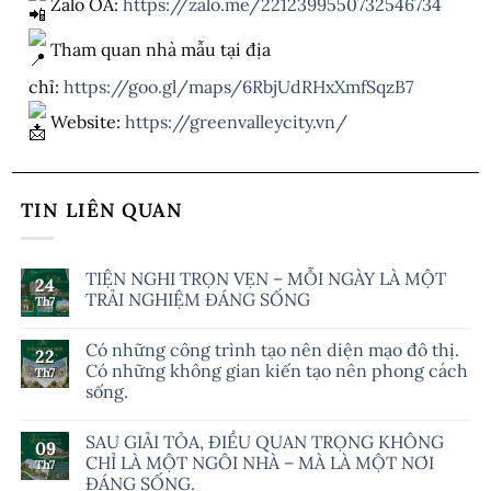
Zalo OA:
https://zalo.me/2212399550732546734
Tham quan nhà mẫu tại địa
chỉ:
https://goo.gl/maps/6RbjUdRHxXmfSqzB7
Website:
https://greenvalleycity.vn/
TIN LIÊN QUAN
TIỆN NGHI TRỌN VẸN – MỖI NGÀY LÀ MỘT
24
TRẢI NGHIỆM ĐÁNG SỐNG
Th7
Có những công trình tạo nên diện mạo đô thị.
22
Có những không gian kiến tạo nên phong cách
Th7
sống.
SAU GIẢI TỎA, ĐIỀU QUAN TRỌNG KHÔNG
09
CHỈ LÀ MỘT NGÔI NHÀ – MÀ LÀ MỘT NƠI
Th7
ĐÁNG SỐNG.