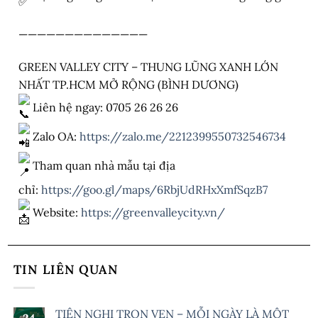
——————————————
GREEN VALLEY CITY – THUNG LŨNG XANH LỚN
NHẤT TP.HCM MỞ RỘNG (BÌNH DƯƠNG)
Liên hệ ngay: 0705 26 26 26
Zalo OA:
https://zalo.me/2212399550732546734
Tham quan nhà mẫu tại địa
chỉ:
https://goo.gl/maps/6RbjUdRHxXmfSqzB7
Website:
https://greenvalleycity.vn/
TIN LIÊN QUAN
TIỆN NGHI TRỌN VẸN – MỖI NGÀY LÀ MỘT