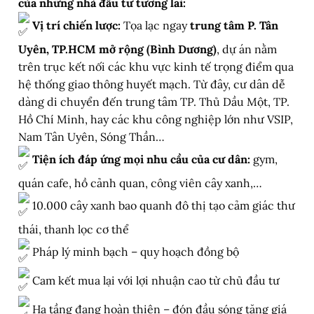
của những nhà đầu tư tương lai:
Vị trí chiến lược:
Tọa lạc ngay
trung tâm P. Tân
Uyên, TP.HCM mở rộng (Bình Dương)
, dự án nằm
trên trục kết nối các khu vực kinh tế trọng điểm qua
hệ thống giao thông huyết mạch. Từ đây, cư dân dễ
dàng di chuyển đến trung tâm TP. Thủ Dầu Một, TP.
Hồ Chí Minh, hay các khu công nghiệp lớn như VSIP,
Nam Tân Uyên, Sóng Thần…
Tiện ích đáp ứng mọi nhu cầu của cư dân:
gym,
quán cafe, hồ cảnh quan, công viên cây xanh,…
10.000 cây xanh bao quanh đô thị tạo cảm giác thư
thái, thanh lọc cơ thể
Pháp lý minh bạch – quy hoạch đồng bộ
Cam kết mua lại với lợi nhuận cao từ chủ đầu tư
Hạ tầng đang hoàn thiện – đón đầu sóng tăng giá