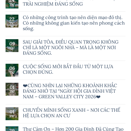
24
TRẢI NGHIỆM ĐÁNG SỐNG
Th7
Có những công trình tạo nên diện mạo đô thị.
22
Có những không gian kiến tạo nên phong cách
Th7
sống.
SAU GIẢI TỎA, ĐIỀU QUAN TRỌNG KHÔNG
09
CHỈ LÀ MỘT NGÔI NHÀ – MÀ LÀ MỘT NƠI
Th7
ĐÁNG SỐNG.
CUỘC SỐNG MỚI BẮT ĐẦU TỪ MỘT LỰA
06
CHỌN ĐÚNG.
Th7
❤️CÙNG NHÌN LẠI NHỮNG KHOẢNH KHẮC
01
ĐÁNG NHỚ TẠI “NGÀY HỘI GIA ĐÌNH VIỆT
Th7
NAM – GREEN VALLEY CITY 2026❤️
CHUYỂN MÌNH SỐNG XANH – NƠI CÁC THẾ
01
HỆ LỰA CHỌN AN CƯ
Th7
Thư Cảm Ơn – Hơn 200 Gia Đình Đã Cùng Tạo
29