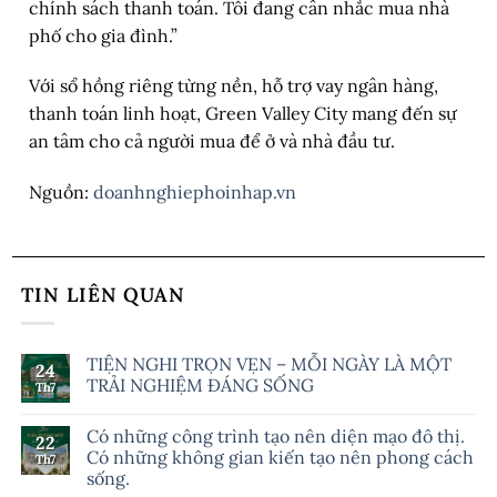
chính sách thanh toán. Tôi đang cân nhắc mua nhà
phố cho gia đình.”
Với sổ hồng riêng từng nền, hỗ trợ vay ngân hàng,
thanh toán linh hoạt, Green Valley City mang đến sự
an tâm cho cả người mua để ở và nhà đầu tư.
Nguồn:
doanhnghiephoinhap.vn
TIN LIÊN QUAN
TIỆN NGHI TRỌN VẸN – MỖI NGÀY LÀ MỘT
24
TRẢI NGHIỆM ĐÁNG SỐNG
Th7
Có những công trình tạo nên diện mạo đô thị.
22
Có những không gian kiến tạo nên phong cách
Th7
sống.