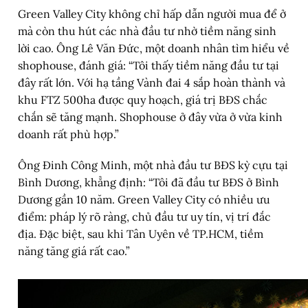
Green Valley City không chỉ hấp dẫn người mua để ở
mà còn thu hút các nhà đầu tư nhờ tiềm năng sinh
lời cao. Ông Lê Văn Đức, một doanh nhân tìm hiểu về
shophouse, đánh giá: “Tôi thấy tiềm năng đầu tư tại
đây rất lớn. Với hạ tầng Vành đai 4 sắp hoàn thành và
khu FTZ 500ha được quy hoạch, giá trị BĐS chắc
chắn sẽ tăng mạnh. Shophouse ở đây vừa ở vừa kinh
doanh rất phù hợp.”
Ông Đinh Công Minh, một nhà đầu tư BĐS kỳ cựu tại
Bình Dương, khẳng định: “Tôi đã đầu tư BĐS ở Bình
Dương gần 10 năm. Green Valley City có nhiều ưu
điểm: pháp lý rõ ràng, chủ đầu tư uy tín, vị trí đắc
địa. Đặc biệt, sau khi Tân Uyên về TP.HCM, tiềm
năng tăng giá rất cao.”