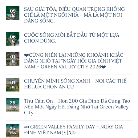
SAU GIẢI TỎA, ĐIỀU QUAN TRỌNG KHÔNG
09
CHỈ LÀ MỘT NGÔI NHÀ – MÀ LÀ MỘT NƠI
Th7
ĐÁNG SỐNG.
CUỘC SỐNG MỚI BẮT ĐẦU TỪ MỘT LỰA
06
CHỌN ĐÚNG.
Th7
❤️CÙNG NHÌN LẠI NHỮNG KHOẢNH KHẮC
01
ĐÁNG NHỚ TẠI “NGÀY HỘI GIA ĐÌNH VIỆT
Th7
NAM – GREEN VALLEY CITY 2026❤️
CHUYỂN MÌNH SỐNG XANH – NƠI CÁC THẾ
01
HỆ LỰA CHỌN AN CƯ
Th7
Thư Cảm Ơn – Hơn 200 Gia Đình Đã Cùng Tạo
29
Nên Một Ngày Hội Đáng Nhớ Tại Green Valley
Th6
City
📣 GREEN VALLEY FAMILY DAY – NGÀY GIA
25
ĐÌNH VIỆT NAM 🇻🇳✨
Th6