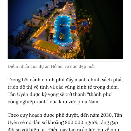
Điểm nhấn của dự án Hồ bơi vô cực đẹp mắt
Trong bối cảnh chính phủ đẩy mạnh chính sách phát
triển đô thị vệ tinh và các vùng kinh tế trọng điểm,
Tân Uyên được kỳ vọng sẽ trở thành “thành phố
công nghiệp xanh” của khu vực phía Nam.
Theo quy hoạch được phê duyệt, đến năm 2030, Tân
Uyên sẽ có dân số khoảng 800.000 người, tăng gấp
đôi so với hiện tại. Điều này tạo ra áp lực lớn về nhu