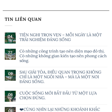
TIN LIÊN QUAN
TIỆN NGHI TRỌN VẸN – MỖI NGÀY LÀ MỘT
24
TRẢI NGHIỆM ĐÁNG SỐNG
Th7
Có những công trình tạo nên diện mạo đô thị.
22
Có những không gian kiến tạo nên phong cách
Th7
sống.
SAU GIẢI TỎA, ĐIỀU QUAN TRỌNG KHÔNG
09
CHỈ LÀ MỘT NGÔI NHÀ – MÀ LÀ MỘT NƠI
Th7
ĐÁNG SỐNG.
CUỘC SỐNG MỚI BẮT ĐẦU TỪ MỘT LỰA
06
CHỌN ĐÚNG.
Th7
❤️CÙNG NHÌN LẠI NHỮNG KHOẢNH KHẮC
01