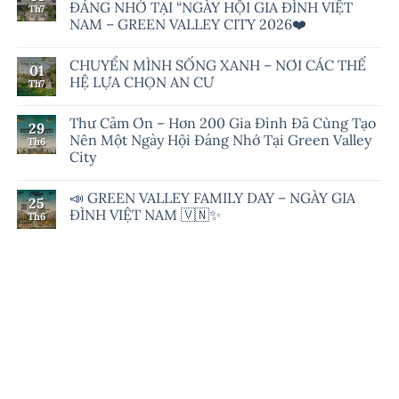
ĐÁNG NHỚ TẠI “NGÀY HỘI GIA ĐÌNH VIỆT
Th7
NAM – GREEN VALLEY CITY 2026❤️
CHUYỂN MÌNH SỐNG XANH – NƠI CÁC THẾ
01
HỆ LỰA CHỌN AN CƯ
Th7
Thư Cảm Ơn – Hơn 200 Gia Đình Đã Cùng Tạo
29
Nên Một Ngày Hội Đáng Nhớ Tại Green Valley
Th6
City
📣 GREEN VALLEY FAMILY DAY – NGÀY GIA
25
ĐÌNH VIỆT NAM 🇻🇳✨
Th6