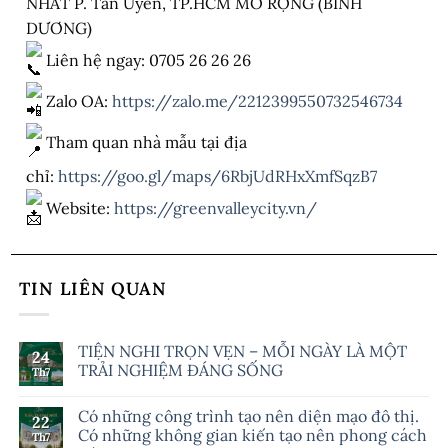
NHẤT P. Tân Uyên, TP.HCM MỞ RỘNG (BÌNH
DƯƠNG)
Liên hệ ngay: 0705 26 26 26
Zalo OA:
https://zalo.me/2212399550732546734
Tham quan nhà mẫu tại địa
chỉ:
https://goo.gl/maps/6RbjUdRHxXmfSqzB7
Website:
https://greenvalleycity.vn/
TIN LIÊN QUAN
TIỆN NGHI TRỌN VẸN – MỖI NGÀY LÀ MỘT
24
TRẢI NGHIỆM ĐÁNG SỐNG
Th7
Có những công trình tạo nên diện mạo đô thị.
22
Có những không gian kiến tạo nên phong cách
Th7