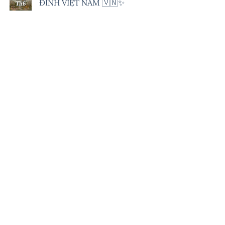
ĐÌNH VIỆT NAM 🇻🇳✨
Th6