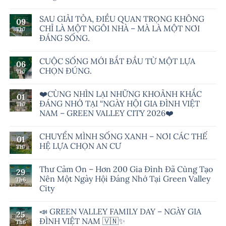
SAU GIẢI TỎA, ĐIỀU QUAN TRỌNG KHÔNG
09
CHỈ LÀ MỘT NGÔI NHÀ – MÀ LÀ MỘT NƠI
Th7
ĐÁNG SỐNG.
CUỘC SỐNG MỚI BẮT ĐẦU TỪ MỘT LỰA
06
CHỌN ĐÚNG.
Th7
❤️CÙNG NHÌN LẠI NHỮNG KHOẢNH KHẮC
01
ĐÁNG NHỚ TẠI “NGÀY HỘI GIA ĐÌNH VIỆT
Th7
NAM – GREEN VALLEY CITY 2026❤️
CHUYỂN MÌNH SỐNG XANH – NƠI CÁC THẾ
01
HỆ LỰA CHỌN AN CƯ
Th7
Thư Cảm Ơn – Hơn 200 Gia Đình Đã Cùng Tạo
29
Nên Một Ngày Hội Đáng Nhớ Tại Green Valley
Th6
City
📣 GREEN VALLEY FAMILY DAY – NGÀY GIA
25
ĐÌNH VIỆT NAM 🇻🇳✨
Th6