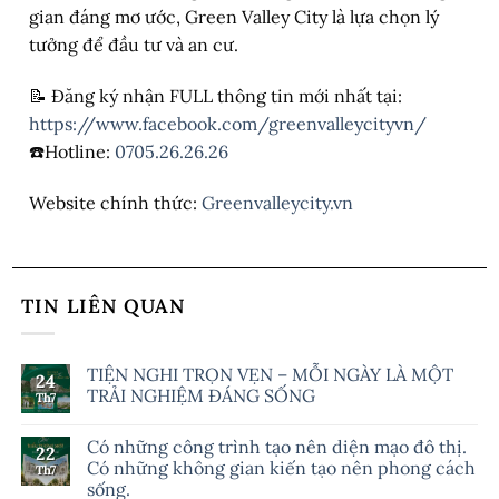
gian đáng mơ ước, Green Valley City là lựa chọn lý
tưởng để đầu tư và an cư.
📝 Đăng ký nhận FULL thông tin mới nhất tại:
https://www.facebook.com/greenvalleycityvn/
☎️Hotline:
0705.26.26.26
Website chính thức:
Greenvalleycity.vn
TIN LIÊN QUAN
TIỆN NGHI TRỌN VẸN – MỖI NGÀY LÀ MỘT
24
TRẢI NGHIỆM ĐÁNG SỐNG
Th7
Có những công trình tạo nên diện mạo đô thị.
22
Có những không gian kiến tạo nên phong cách
Th7
sống.