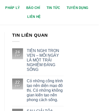
PHÁP LÝ
BÁO CHÍ
TIN TỨC
TUYỂN DỤNG
LIÊN HỆ
TIN LIÊN QUAN
TIỆN NGHI TRỌN
24
VẸN – MỖI NGÀY
Th7
LÀ MỘT TRẢI
NGHIỆM ĐÁNG
SỐNG
Có những công trình
22
tạo nên diện mạo đô
Th7
thị. Có những không
gian kiến tạo nên
phong cách sống.