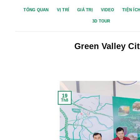
TỔNG QUAN
VỊ TRÍ
GIÁ TRỊ
VIDEO
TIỆN ÍC
3D TOUR
Green Valley Ci
19
Th8