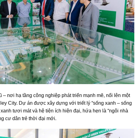
– nơi hạ tầng công nghiệp phát triển mạnh mẽ, nổi lên một
ey City. Dự án được xây dựng với triết lý “sống xanh – sống
n xanh tươi mát và hệ tiện ích hiện đại, hứa hẹn là “ngôi nhà
 cư dân trẻ thời đại mới.