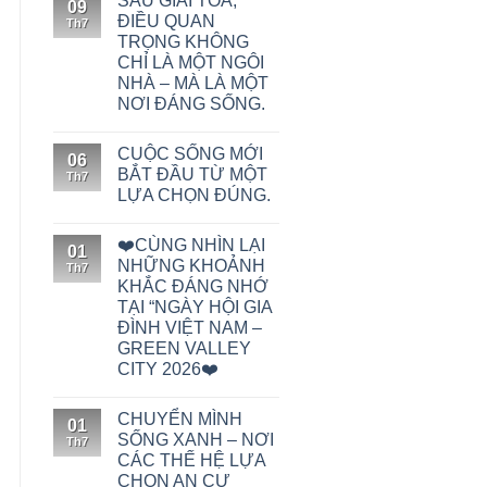
SAU GIẢI TỎA,
09
ĐIỀU QUAN
Th7
TRỌNG KHÔNG
CHỈ LÀ MỘT NGÔI
NHÀ – MÀ LÀ MỘT
NƠI ĐÁNG SỐNG.
CUỘC SỐNG MỚI
06
BẮT ĐẦU TỪ MỘT
Th7
LỰA CHỌN ĐÚNG.
❤️CÙNG NHÌN LẠI
01
NHỮNG KHOẢNH
Th7
KHẮC ĐÁNG NHỚ
TẠI “NGÀY HỘI GIA
ĐÌNH VIỆT NAM –
GREEN VALLEY
CITY 2026❤️
CHUYỂN MÌNH
01
SỐNG XANH – NƠI
Th7
CÁC THẾ HỆ LỰA
CHỌN AN CƯ