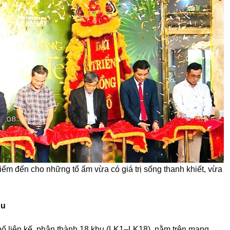
iểm đến cho những tổ ấm vừa có giá trị sống thanh khiết, vừa
Âu
hố liên kế, phân thành 18 khu (LK1–LK18), nằm trên mạng