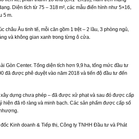
ạng. Diện tích từ 75 – 318 m², các mẫu điển hình như 5×16,
u 5 m.
úc châu Âu tinh tế, mỗi căn gồm 1 trệt – 2 lầu, 3 phòng ngủ,
áng và không gian xanh trong từng ô cửa.
ài Gòn Center. Tổng diện tích hơn 9,9 ha, tổng mức đầu tư
00 đã được phê duyệt vào năm 2018 và tiến độ đầu tư đến
ề xây dựng chưa phép – đã được xử phạt và sau đó được cấp
 lý hiện đã rõ ràng và minh bạch. Các sản phẩm được cấp sổ
 nhượng.
ốc Kinh doanh & Tiếp thị, Công ty TNHH Đầu tư và Phát