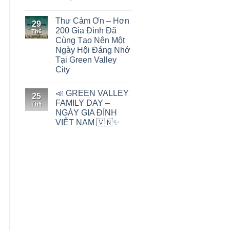
Thư Cảm Ơn – Hơn
29
200 Gia Đình Đã
Th6
Cùng Tạo Nên Một
Ngày Hội Đáng Nhớ
Tại Green Valley
City
📣 GREEN VALLEY
25
FAMILY DAY –
Th6
NGÀY GIA ĐÌNH
VIỆT NAM 🇻🇳✨