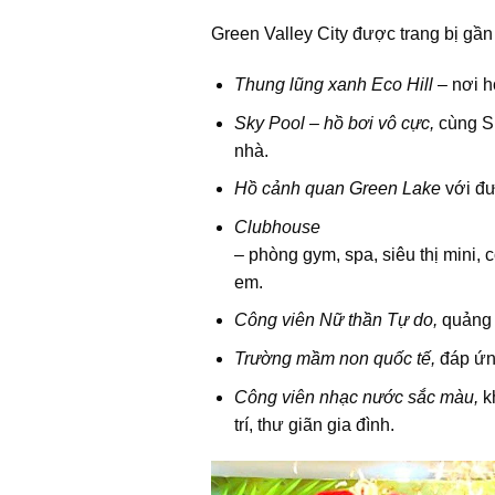
Green Valley City được trang bị gần 
Thung lũng xanh Eco Hill
– nơi h
Sky Pool – hồ bơi vô cực,
cùng Sk
nhà.
Hồ cảnh quan Green Lake
với đư
Clubhouse
– phòng gym, spa, siêu thị mini, c
em.
Công viên Nữ thần Tự do,
quảng 
Trường mầm non quốc tế,
đáp ứn
Công viên nhạc nước sắc màu,
k
trí, thư giãn gia đình.