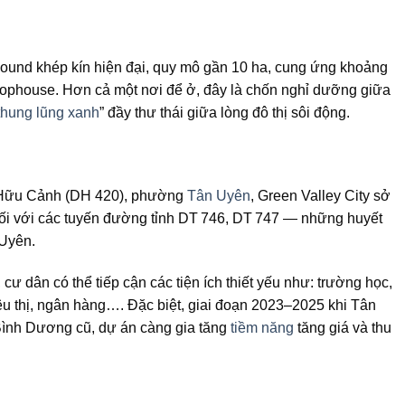
mpound khép kín hiện đại, quy mô gần 10 ha, cung ứng khoảng
hophouse. Hơn cả một nơi để ở, đây là chốn nghỉ dưỡng giữa
thung lũng xanh
” đầy thư thái giữa lòng đô thị sôi động.
 Hữu Cảnh (DH 420), phường
Tân Uyên
, Green Valley City sở
t nối với các tuyến đường tỉnh DT 746, DT 747 — những huyết
 Uyên.
cư dân có thể tiếp cận các tiện ích thiết yếu như: trường học,
êu thị, ngân hàng…. Đặc biệt, giai đoạn 2023–2025 khi Tân
 Bình Dương cũ, dự án càng gia tăng
tiềm năng
tăng giá và thu