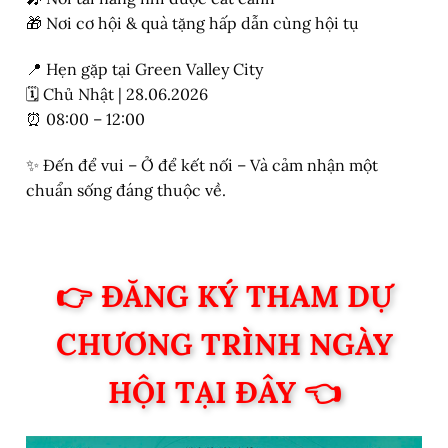
🎁 Nơi cơ hội & quà tặng hấp dẫn cùng hội tụ
📍 Hẹn gặp tại Green Valley City
🗓 Chủ Nhật | 28.06.2026
⏰ 08:00 – 12:00
✨ Đến để vui – Ở để kết nối – Và cảm nhận một
chuẩn sống đáng thuộc về.
👉 ĐĂNG KÝ THAM DỰ
CHƯƠNG TRÌNH NGÀY
HỘI TẠI ĐÂY 👈