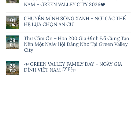
NAM – GREEN VALLEY CITY 2026❤️
CHUYỂN MÌNH SỐNG XANH – NƠI CÁC THẾ
01
HỆ LỰA CHỌN AN CƯ
Th7
Thư Cảm Ơn – Hơn 200 Gia Đình Đã Cùng Tạo
29
Nên Một Ngày Hội Đáng Nhớ Tại Green Valley
Th6
City
📣 GREEN VALLEY FAMILY DAY – NGÀY GIA
25
ĐÌNH VIỆT NAM 🇻🇳✨
Th6