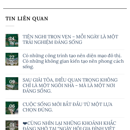
TIN LIÊN QUAN
TIỆN NGHI TRỌN VẸN – MỖI NGÀY LÀ MỘT
24
TRẢI NGHIỆM ĐÁNG SỐNG
Th7
Có những công trình tạo nên diện mạo đô thị.
22
Có những không gian kiến tạo nên phong cách
Th7
sống.
SAU GIẢI TỎA, ĐIỀU QUAN TRỌNG KHÔNG
09
CHỈ LÀ MỘT NGÔI NHÀ – MÀ LÀ MỘT NƠI
Th7
ĐÁNG SỐNG.
CUỘC SỐNG MỚI BẮT ĐẦU TỪ MỘT LỰA
06
CHỌN ĐÚNG.
Th7
❤️CÙNG NHÌN LẠI NHỮNG KHOẢNH KHẮC
01
ĐÁNG NHỚ TẠI “NGÀY HỘI GIA ĐÌNH VIỆT
Th7