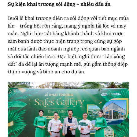
Sự kiện khai trương sôi động – nhiều dấu ấn
Buổi lễ khai trương diễn ra sôi động với tiết mục múa
lân – trống hội rộn ràng, mang ý nghĩa tài lộc và may
mắn. Nghi thức cắt băng khánh thành và khui rượu
sâm banh được thực hiện trang trọng cùng sự góp
mặt của lãnh đạo doanh nghiệp, cơ quan ban ngành
và đối tác chiến lược. Đặc biệt, nghi thức “Lân xông
đất” đã để lại ấn tượng mạnh mẽ, gửi gắm thông điệp
thịnh vượng và bình an cho dự án.