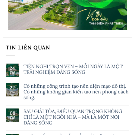
TIN LIÊN QUAN
TIỆN NGHI TRỌN VẸN – MỖI NGÀY LÀ MỘT
24
TRẢI NGHIỆM ĐÁNG SỐNG
Th7
Có những công trình tạo nên diện mạo đô thị.
22
Có những không gian kiến tạo nên phong cách
Th7
sống.
SAU GIẢI TỎA, ĐIỀU QUAN TRỌNG KHÔNG
09
CHỈ LÀ MỘT NGÔI NHÀ – MÀ LÀ MỘT NƠI
Th7
ĐÁNG SỐNG.