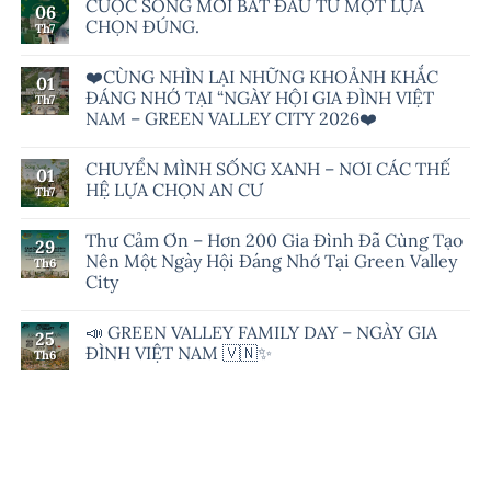
CUỘC SỐNG MỚI BẮT ĐẦU TỪ MỘT LỰA
06
CHỌN ĐÚNG.
Th7
❤️CÙNG NHÌN LẠI NHỮNG KHOẢNH KHẮC
01
ĐÁNG NHỚ TẠI “NGÀY HỘI GIA ĐÌNH VIỆT
Th7
NAM – GREEN VALLEY CITY 2026❤️
CHUYỂN MÌNH SỐNG XANH – NƠI CÁC THẾ
01
HỆ LỰA CHỌN AN CƯ
Th7
Thư Cảm Ơn – Hơn 200 Gia Đình Đã Cùng Tạo
29
Nên Một Ngày Hội Đáng Nhớ Tại Green Valley
Th6
City
📣 GREEN VALLEY FAMILY DAY – NGÀY GIA
25
ĐÌNH VIỆT NAM 🇻🇳✨
Th6