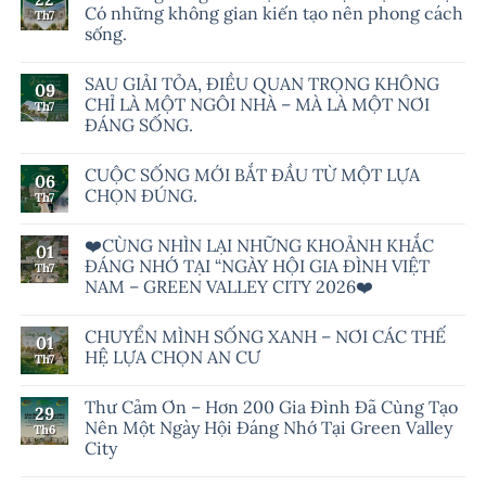
Có những không gian kiến tạo nên phong cách
Th7
sống.
SAU GIẢI TỎA, ĐIỀU QUAN TRỌNG KHÔNG
09
CHỈ LÀ MỘT NGÔI NHÀ – MÀ LÀ MỘT NƠI
Th7
ĐÁNG SỐNG.
CUỘC SỐNG MỚI BẮT ĐẦU TỪ MỘT LỰA
06
CHỌN ĐÚNG.
Th7
❤️CÙNG NHÌN LẠI NHỮNG KHOẢNH KHẮC
01
ĐÁNG NHỚ TẠI “NGÀY HỘI GIA ĐÌNH VIỆT
Th7
NAM – GREEN VALLEY CITY 2026❤️
CHUYỂN MÌNH SỐNG XANH – NƠI CÁC THẾ
01
HỆ LỰA CHỌN AN CƯ
Th7
Thư Cảm Ơn – Hơn 200 Gia Đình Đã Cùng Tạo
29
Nên Một Ngày Hội Đáng Nhớ Tại Green Valley
Th6
City