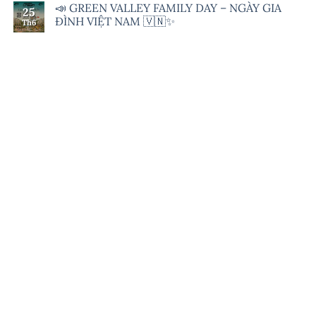
📣 GREEN VALLEY FAMILY DAY – NGÀY GIA
25
ĐÌNH VIỆT NAM 🇻🇳✨
Th6