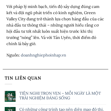
Với pháp lý minh bạch, tiến độ xây dựng đúng cam
kết và đội ngũ phát triển có kinh nghiệm, Green
Valley City đang trở thành lựa chọn hàng đầu của các
nhà đầu tư thông thái – những người hiểu rằng cơ
hội đầu tư tốt nhất luôn xuất hiện trước khi thị
trường “nóng” lên. Và với Tân Uyên, thời điểm đó
chính là bây giờ.
Nguồn:
doanhnghiephoinhap.vn
TIN LIÊN QUAN
TIỆN NGHI TRỌN VẸN – MỖI NGÀY LÀ MỘT
24
TRẢI NGHIỆM ĐÁNG SỐNG
Th7
Có những công trình tạo nên diện mạo đô thị.
22